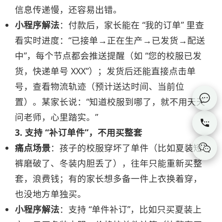
信息传递慢，还容易出错。
小程序解法
：付款后，家长能在 “我的订单” 里查
看实时进度：“已接单→正在生产→已发货→配送
中”，每个节点都会推送提醒（如 “您的校服已发
货，快递单号 XXX”）；发货后还能直接点击单
号，查看物流轨迹（预计送达时间、当前位

置）。某家长说：“知道校服到哪了，就不用天天
问老师，心里踏实。”

3. 支持 “补订单件”，不用买整套
痛点场景
：孩子的校服穿坏了单件（比如夏装短

裤磨破了、冬装内胆丢了），往年只能重新买整
套，浪费钱；有的家长想多备一件上衣换着穿，
也没地方单独买。
小程序解法
：支持 “单件补订”，比如只买夏装上