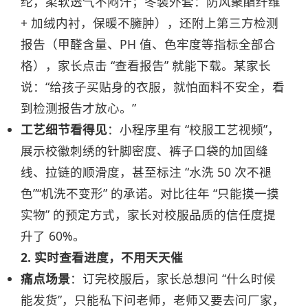
纶，柔软透气不闷汗；冬装外套：防风聚酯纤维
+ 加绒内衬，保暖不臃肿），还附上第三方检测
报告（甲醛含量、PH 值、色牢度等指标全部合
格），家长点击 “查看报告” 就能下载。某家长
说：“给孩子买贴身的衣服，就怕面料不安全，看
到检测报告才放心。”
工艺细节看得见
：小程序里有 “校服工艺视频”，
展示校徽刺绣的针脚密度、裤子口袋的加固缝
线、拉链的顺滑度，甚至标注 “水洗 50 次不褪
色”“机洗不变形” 的承诺。对比往年 “只能摸一摸
实物” 的预定方式，家长对校服品质的信任度提
升了 60%。
2. 实时查看进度，不用天天催
痛点场景
：订完校服后，家长总想问 “什么时候
能发货”，只能私下问老师，老师又要去问厂家，