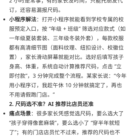
2 小时是常事；有的家长没时间，只能托朋友代
订，还容易漏报尺码。
小程序解法
：打开小程序就能看到学校专属的校
服预定入口，按 “年级 + 班级” 筛选对应款式（如
一年级夏装套装、三年级冬装外套），每款校服
都有高清细节图（面料纹理、纽扣设计、校徽位
置），家长滑动屏幕就能对比。选好后填写孩子
身高、体重，系统自动计算推荐尺码，点击 “立
即付款”，3 分钟完成整个流程。某家长说：“今年
用小程序订，我趁午休 10 分钟就搞定了，再也
不用请假跑门店。”
2. 尺码选不准？AI 推荐比店员还准
痛点场景
：很多家长凭感觉选尺码，要么选大了
“孩子穿得像套麻袋”，要么选小了 “穿半年就短
了”；有的门店店员忙不过来，推荐的尺码也不