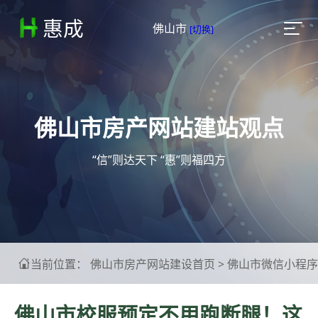
惠成

佛山市
[切换]
佛山市房产网站建站观点
“信”则达天下 “惠”则福四方
当前位置：
佛山市房产网站建设首页
>
佛山市微信小程序

佛山市校服预定不用跑断腿！这